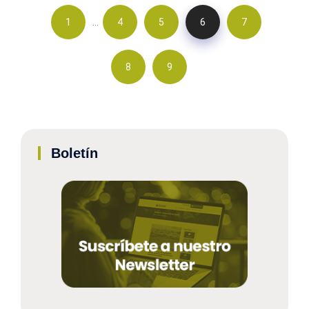
…
1
4
5
6
7
8
9
Boletín