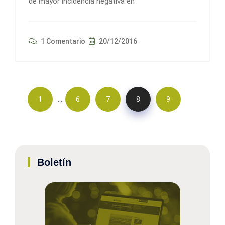
de mayor incidencia negativa en
1 Comentario
20/12/2016
…
1
6
7
8
9
Boletín