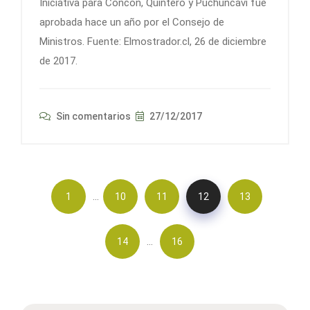
Iniciativa para Concón, Quintero y Puchuncavi fue
aprobada hace un año por el Consejo de
Ministros. Fuente: Elmostrador.cl, 26 de diciembre
de 2017.
Sin comentarios
27/12/2017
…
1
10
11
12
13
…
14
16