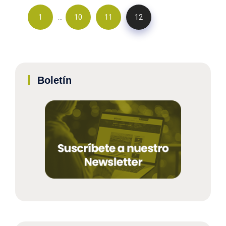
…
1
10
11
12
Boletín