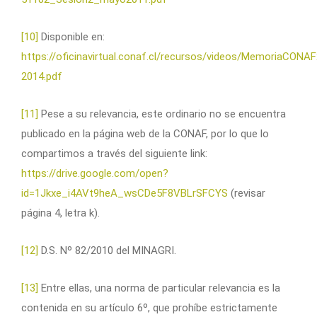
[10]
Disponible en:
https://oficinavirtual.conaf.cl/recursos/videos/MemoriaCONA
2014.pdf
[11]
Pese a su relevancia, este ordinario no se encuentra
publicado en la página web de la CONAF, por lo que lo
compartimos a través del siguiente link:
https://drive.google.com/open?
id=1Jkxe_i4AVt9heA_wsCDe5F8VBLrSFCYS
(revisar
página 4, letra k).
[12]
D.S. Nº 82/2010 del MINAGRI.
[13]
Entre ellas, una norma de particular relevancia es la
contenida en su artículo 6º, que prohíbe estrictamente