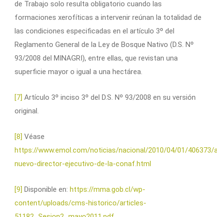
de Trabajo solo resulta obligatorio cuando las
formaciones xerofíticas a intervenir reúnan la totalidad de
las condiciones especificadas en el artículo 3º del
Reglamento General de la Ley de Bosque Nativo (D.S. Nº
93/2008 del MINAGRI), entre ellas, que revistan una
superficie mayor o igual a una hectárea.
[7]
Artículo 3º inciso 3º del D.S. Nº 93/2008 en su versión
original.
[8]
Véase
https://www.emol.com/noticias/nacional/2010/04/01/406373
nuevo-director-ejecutivo-de-la-conaf.html
[9]
Disponible en:
https://mma.gob.cl/wp-
content/uploads/cms-historico/articles-
51182_Sesion2_mayo2011.pdf