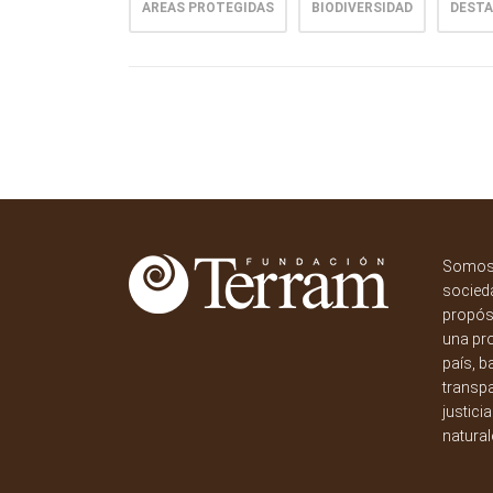
AREAS PROTEGIDAS
BIODIVERSIDAD
DEST
Somos 
socieda
propósi
una pr
país, b
transpa
justici
natural