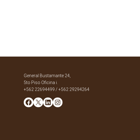
General Bustamante 24,
5to Piso Oficina i.
+562 22694499 / +562 29294264