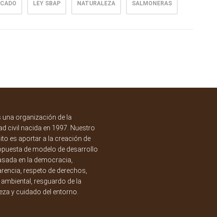
ACADO
LEY SBAP
NATURALEZA
SALMONERAS
una organización de la
d civil nacida en 1997. Nuestro
to es aportar a la creación de
opuesta de modelo de desarrollo
asada en la democracia,
rencia, respeto de derechos,
a ambiental, resguardo de la
eza y cuidado del entorno.