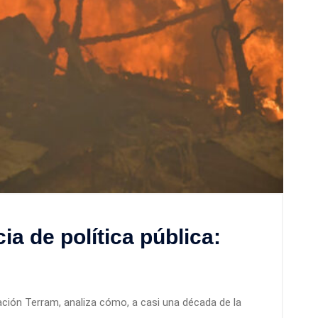
a de política pública:
s
dación Terram, analiza cómo, a casi una década de la