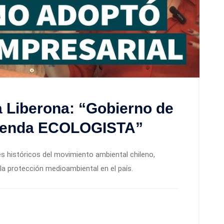
ia Liberona: “Gobierno de
 agenda ECOLOGISTA”
tes históricos del movimiento ambiental chileno,
la protección medioambiental en el país.