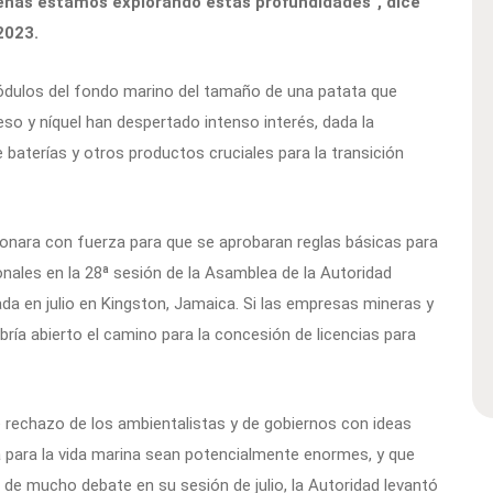
penas estamos explorando estas profundidades”, dice
2023.
ódulos del fondo marino del tamaño de una patata que
o y níquel han despertado intenso interés, dada la
 baterías y otros productos cruciales para la transición
sionara con fuerza para que se aprobaran reglas básicas para
nales en la 28ª sesión de la Asamblea de la Autoridad
ada en julio en Kingston, Jamaica. Si las empresas mineras y
bría abierto el camino para la concesión de licencias para
 rechazo de los ambientalistas y de gobiernos con ideas
a para la vida marina sean potencialmente enormes, y que
e mucho debate en su sesión de julio, la Autoridad levantó