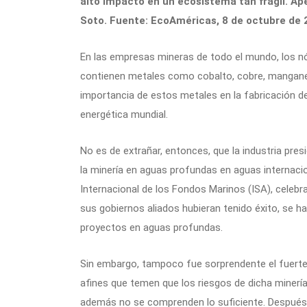
alto impacto en un ecosistema tan frágil. A
Soto. Fuente: EcoAméricas, 8 de octubre de 
En las empresas mineras de todo el mundo, los n
contienen metales como cobalto, cobre, manganes
importancia de estos metales en la fabricación de
energética mundial.
No es de extrañar, entonces, que la industria pre
la minería en aguas profundas en aguas internacio
Internacional de los Fondos Marinos (ISA), celebr
sus gobiernos aliados hubieran tenido éxito, se ha
proyectos en aguas profundas.
Sin embargo, tampoco fue sorprendente el fuerte
afines que temen que los riesgos de dicha minerí
además no se comprenden lo suficiente. Después d