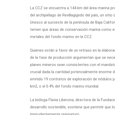
La CCZ se encuentra a 144 km del área marina pr
del archipiélago de Revillagigedo del país, un siti
Unesco al suroeste de la península de Baja Califo
temen que áreas de conservación marina como es
metales del fondo marino en la CCZ.
Quienes están a favor de un retraso en la elaborac
de la fase de producción argumentan que se nece
planes mineros sean consistentes con el mandato 
crucial dada la cantidad potencialmente enorme de
emitido 19 contratos de exploración de nódulos 
km2, o el 0.4% del fondo marino mundial.
La bióloga Flavia Liberona, directora de la Fundac
desarrollo sostenible, sostiene que permitir que 
imprudentemente prematuro.