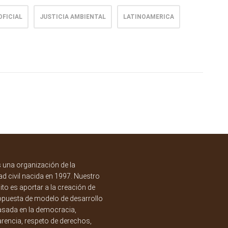
OFICIAL
JUSTICIA AMBIENTAL
LATINOAMERICA
una organización de la
d civil nacida en 1997. Nuestro
to es aportar a la creación de
opuesta de modelo de desarrollo
asada en la democracia,
rencia, respeto de derechos,