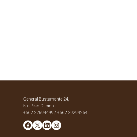
General Bustamante 24,
5to Piso Oficina i.
+562 22694499 / +562 29294264