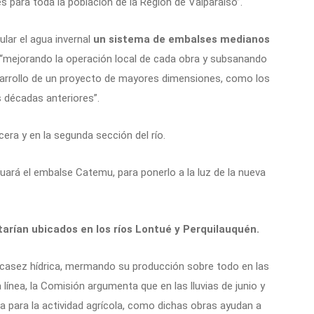
 para toda la población de la Región de Valparaíso”.
ular el agua invernal
un sistema de embalses medianos
 “mejorando la operación local de cada obra y subsanando
sarrollo de un proyecto de mayores dimensiones, como los
 décadas anteriores”.
ecera y en la segunda sección del río.
uará el embalse Catemu, para ponerlo a la luz de la nueva
tarían ubicados en los ríos Lontué y Perquilauquén.
scasez hídrica, mermando su producción sobre todo en las
línea, la Comisión argumenta que en las lluvias de junio y
a para la actividad agrícola, como dichas obras ayudan a