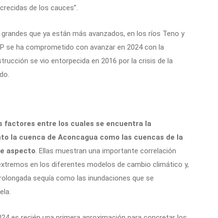
crecidas de los cauces”.
 grandes que ya están más avanzados, en los ríos Teno y
OP se ha comprometido con avanzar en 2024 con la
trucción se vio entorpecida en 2016 por la crisis de la
do.
s factores entre los cuales se encuentra la
anto la cuenca de Aconcagua como las cuencas de la
te aspecto
. Ellas muestran una importante correlación
 extremos en los diferentes modelos de cambio climático y,
prolongada sequía como las inundaciones que se
ela.
2024 es recién una primera aproximación para concretar los