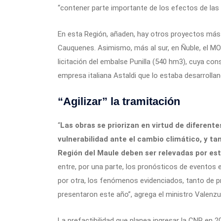
“contener parte importante de los efectos de las 
En esta Región, añaden, hay otros proyectos más
Cauquenes. Asimismo, más al sur, en Ñuble, el M
licitación del embalse Punilla (540 hm3), cuya cons
empresa italiana Astaldi que lo estaba desarrollan
“Agilizar” la tramitación
“
Las obras se priorizan en virtud de diferente
vulnerabilidad ante el cambio climático, y t
Región del Maule deben ser relevadas por es
entre, por una parte, los pronósticos de eventos
por otra, los fenómenos evidenciados, tanto de 
presentaron este año”, agrega el ministro Valenzu
La prefactibilidad que planea ingresar la CNR en 